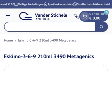
Dia 1 van 1
Ga naar de inhoud
vanaf € 50
Veilige betalingen
Apothekersadvies
Snelle beschikbaarheid
0
0 artikelen
Menu
€ 0,00
Zoek
Product, merk, categorie...
Home
/
Eskimo-3-6-9 210ml 3490 Metagenics
Eskimo-3-6-9 210ml 3490 Metagenics