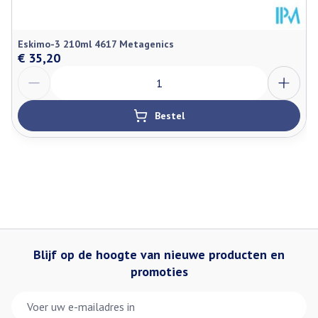
Vitamine D
Cholecalciferol
5 µg
Eskimo-3 210ml 4617 Metagenics
Gemengde
€ 35,20
Vitamine E
6,5 mg
tocoferolen
Aantal
Natuurlijke
Bestel
raapzaadolie
2,5 ml
(Brassica
rapa)
Blijf op de hoogte van nieuwe producten en
promoties
E-mail adres