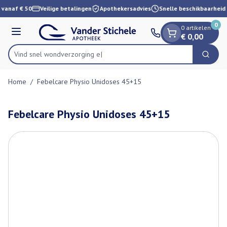
Dia 1 van 1
Ga naar de inhoud
 vanaf € 50
Veilige betalingen
Apothekersadvies
Snelle beschikbaarheid
0
0 artikelen
Menu
€ 0,00
Vind snel wondverz
Zoek
Product, merk, categorie...
Home
/
Febelcare Physio Unidoses 45+15
Febelcare Physio Unidoses 45+15