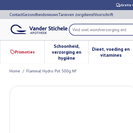
Ga naar de inhoud
Dia 1 van 1
Gratis 
Contact
Gezondheidsnieuws
Tarieven zorgdienst
Voorschrift
V
Product, merk, categorie...
Schoonheid,
Dieet, voeding en
verzorging en
Promoties
Toon submenu voor Schoonheid,
Toon subm
vitamines
hygiëne
Home
/
Flaminal Hydro Pot 500g Nf
Flaminal Hydro Pot 500g Nf