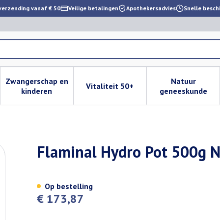
verzending vanaf € 50
Veilige betalingen
Apothekersadvies
Snelle besch
Zwangerschap en
Natuur
Vitaliteit 50+
 verzorging en hygiëne categorie
enu voor Dieet, voeding en vitamines categorie
Toon submenu voor Zwangerschap en kinderen cat
Toon submenu voor Vitaliteit 
Toon subm
kinderen
geneeskunde
Flaminal Hydro Pot 500g N
Op bestelling
€ 173,87