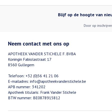
Blijf op de hoogte van ni
Door op inschrijve
Neem contact met ons op
APOTHEEK VANDER STICHELE F. BVBA
Koningin Fabiolastraat 17
8560
Gullegem
Telefoon:
+32 (0)56 41 21 06
E-mailadres:
info@
apotheekvanderstichele.be
APB nummer:
341202
Apotheek titularis:
Frank Vander Stichele
BTW nummer:
BE0878915812