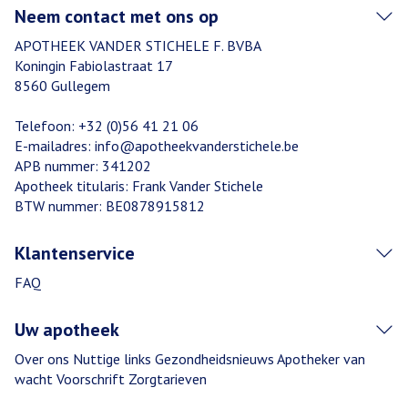
Neem contact met ons op
APOTHEEK VANDER STICHELE F. BVBA
Koningin Fabiolastraat 17
8560
Gullegem
Telefoon:
+32 (0)56 41 21 06
E-mailadres:
info@
apotheekvanderstichele.be
APB nummer:
341202
Apotheek titularis:
Frank Vander Stichele
BTW nummer:
BE0878915812
Klantenservice
FAQ
Uw apotheek
Over ons
Nuttige links
Gezondheidsnieuws
Apotheker van
wacht
Voorschrift
Zorgtarieven