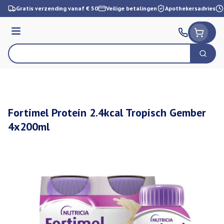
Ga naar de inhoud
Gratis verzending vanaf € 50
Veilige betalingen
Apothekersadvies
Menu
Zoek
Product, merk, categorie...
Fortimel Protein 2.4kcal Tropisch Gember
4x200ml