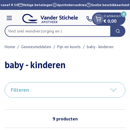
Dia 1 van 1
Ga naar de inhoud
 vanaf € 50
Veilige betalingen
Apothekersadvies
Snelle beschikbaarheid
0
0 artikelen
Menu
€ 0,00
Vind snel wondver
Zoek
Product, merk, categorie...
Home
/
Geneesmiddelen
/
Pijn en koorts
/
baby - kinderen
baby - kinderen
Filteren
9
producten