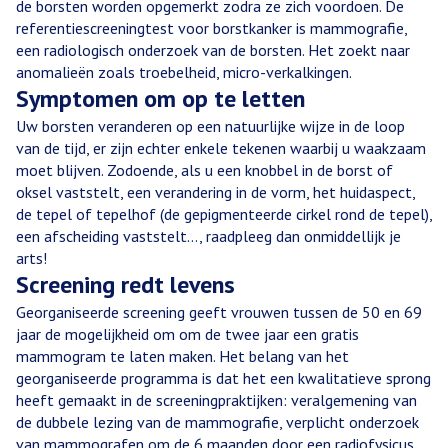
de borsten worden opgemerkt zodra ze zich voordoen. De
referentiescreeningtest voor borstkanker is mammografie,
een radiologisch onderzoek van de borsten. Het zoekt naar
anomalieën zoals troebelheid, micro-verkalkingen.
Symptomen om op te letten
Uw borsten veranderen op een natuurlijke wijze in de loop
van de tijd, er zijn echter enkele tekenen waarbij u waakzaam
moet blijven. Zodoende, als u een knobbel in de borst of
oksel vaststelt, een verandering in de vorm, het huidaspect,
de tepel of tepelhof (de gepigmenteerde cirkel rond de tepel),
een afscheiding vaststelt..., raadpleeg dan onmiddellijk je
arts!
Screening redt levens
Georganiseerde screening geeft vrouwen tussen de 50 en 69
jaar de mogelijkheid om om de twee jaar een gratis
mammogram te laten maken. Het belang van het
georganiseerde programma is dat het een kwalitatieve sprong
heeft gemaakt in de screeningpraktijken: veralgemening van
de dubbele lezing van de mammografie, verplicht onderzoek
van mammografen om de 6 maanden door een radiofysicus,