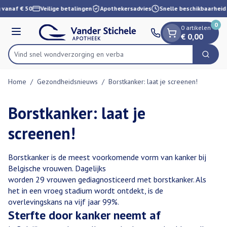
Dia 1 van 1
Ga naar de inhoud
 vanaf € 50
Veilige betalingen
Apothekersadvies
Snelle beschikbaarheid
0
0 artikelen
Menu
€ 0,00
Vind snel wondverzorging
Zoek
Product, merk, categorie...
Home
/
Gezondheidsnieuws
/
Borstkanker: laat je screenen!
Borstkanker: laat je
screenen!
Borstkanker is de meest voorkomende vorm van kanker bij
Belgische vrouwen. Dagelijks
worden 29 vrouwen gediagnosticeerd met borstkanker. Als
het in een vroeg stadium wordt ontdekt, is de
overlevingskans na vijf jaar 99%.
Sterfte door kanker neemt af