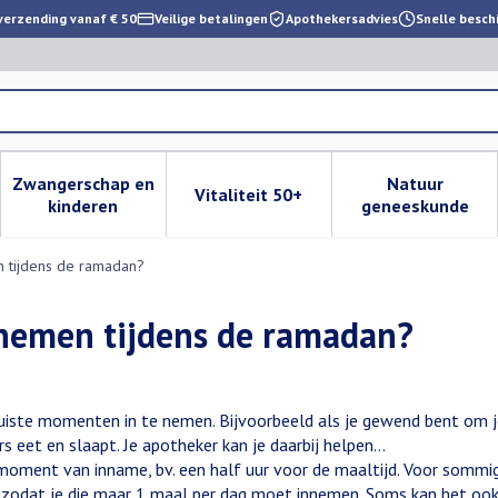
verzending vanaf € 50
Veilige betalingen
Apothekersadvies
Snelle besch
Zwangerschap en
Natuur
Vitaliteit 50+
 verzorging en hygiëne categorie
enu voor Dieet, voeding en vitamines categorie
Toon submenu voor Zwangerschap en kinderen cat
Toon submenu voor Vitaliteit 
Toon subm
kinderen
geneeskunde
 tijdens de ramadan?
 nemen tijdens de ramadan?
 juiste momenten in te nemen. Bijvoorbeeld als je gewend bent om 
s eet en slaapt. Je apotheker kan je daarbij helpen…
 moment van inname, bv. een half uur voor de maaltijd. Voor sommige
t, zodat je die maar 1 maal per dag moet innemen. Soms kan het oo