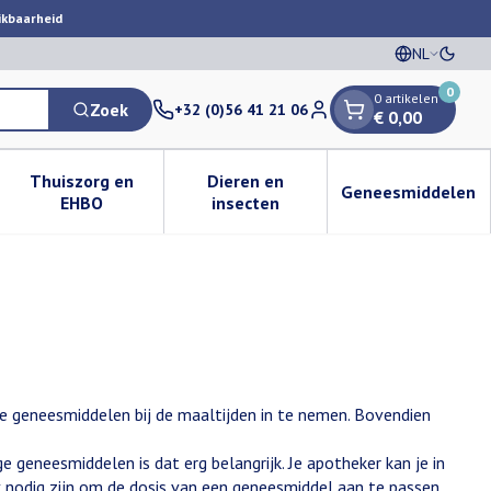
ikbaarheid
NL
Oversc
Talen
0
0 artikelen
Zoek
+32 (0)56 41 21 06
€ 0,00
Klant menu
Thuiszorg en
Dieren en
Geneesmiddelen
egorie
50+ categorie
enu voor Natuur geneeskunde categorie
Toon submenu voor Thuiszorg en EHBO categorie
Toon submenu voor Dieren en i
Toon subm
EHBO
insecten
je geneesmiddelen bij de maaltijden in te nemen. Bovendien
 geneesmiddelen is dat erg belangrijk. Je apotheker kan je in
k nodig zijn om de dosis van een geneesmiddel aan te passen…