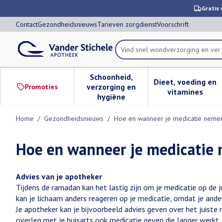
Ga naar de inhoud
Dia 1 van 1
Gratis 
Contact
Gezondheidsnieuws
Tarieven zorgdienst
Voorschrift
Vind snel wondverzor
Product, merk, categorie...
Schoonheid,
Dieet, voeding en
verzorging en
Promoties
Toon submenu voor Schoonheid,
Toon subm
vitamines
hygiëne
Home
/
Gezondheidsnieuws
/
Hoe en wanneer je medicatie nemen
Hoe en wanneer je medicatie
Advies van je apotheker
Tijdens de ramadan kan het lastig zijn om je medicatie op de
kan je lichaam anders reageren op je medicatie, omdat je ander
Je apotheker kan je bijvoorbeeld advies geven over het juiste
overleg met je huisarts ook medicatie geven die langer werk