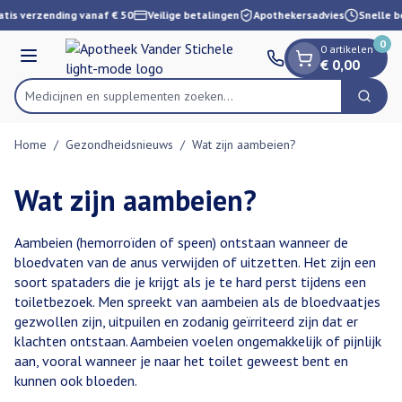
Dia 1 van 1
Ga naar de inhoud
tis verzending vanaf € 50
Veilige betalingen
Apothekersadvies
Snelle b
0
0 artikelen
Menu
€ 0,00
Medicijnen en supplementen zoeken...
Zoek
Product, merk, categorie...
Home
/
Gezondheidsnieuws
/
Wat zijn aambeien?
Wat zijn aambeien?
Aambeien (hemorroïden of speen) ontstaan wanneer de
bloedvaten van de anus verwijden of uitzetten. Het zijn een
soort spataders die je krijgt als je te hard perst tijdens een
toiletbezoek. Men spreekt van aambeien als de bloedvaatjes
gezwollen zijn, uitpuilen en zodanig geïrriteerd zijn dat er
klachten ontstaan. Aambeien voelen ongemakkelijk of pijnlijk
aan, vooral wanneer je naar het toilet geweest bent en
kunnen ook bloeden.