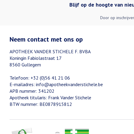
Blijf op de hoogte van ni
Door op inschrijve
Neem contact met ons op
APOTHEEK VANDER STICHELE F. BVBA
Koningin Fabiolastraat 17
8560
Gullegem
Telefoon:
+32 (0)56 41 21 06
E-mailadres:
info@
apotheekvanderstichele.be
APB nummer:
341202
Apotheek titularis:
Frank Vander Stichele
BTW nummer:
BE0878915812