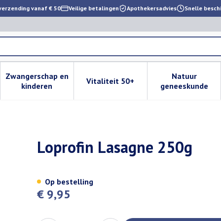
verzending vanaf € 50
Veilige betalingen
Apothekersadvies
Snelle besch
Zwangerschap en
Natuur
Vitaliteit 50+
 verzorging en hygiëne categorie
enu voor Dieet, voeding en vitamines categorie
Toon submenu voor Zwangerschap en kinderen cat
Toon submenu voor Vitaliteit 
Toon subm
kinderen
geneeskunde
Loprofin Lasagne 250g
Op bestelling
€ 9,95