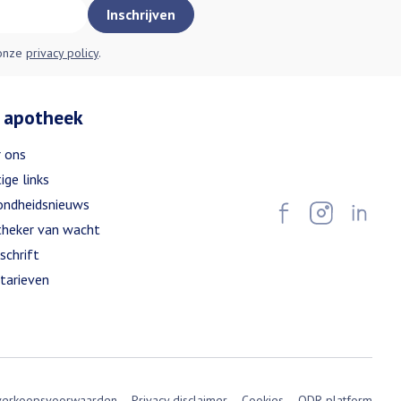
Inschrijven
 onze
privacy policy
.
 apotheek
 ons
ige links
ndheidsnieuws
heker van wacht
schrift
tarieven
verkoopsvoorwaarden
Privacy disclaimer
Cookies
ODR-platform