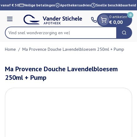
Dia 1 van 1
Ga naar de inhoud
 vanaf € 50
Veilige betalingen
Apothekersadvies
Snelle beschikbaarheid
0
0 artikelen
Menu
€ 0,00
Vind snel wondverzorgin
Zoek
Product, merk, categorie...
Home
/
Ma Provence Douche Lavendelbloesem 250ml + Pump
Ma Provence Douche Lavendelbloesem
250ml + Pump