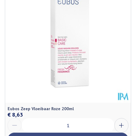
Diepte
60 mm
Hoeveelheid
250
Verpakking
Behoud
Kamertemperatuur (15°C - 25°C)
Eubos Zeep Vloeibaar Roze 200ml
€ 8,63
Aantal