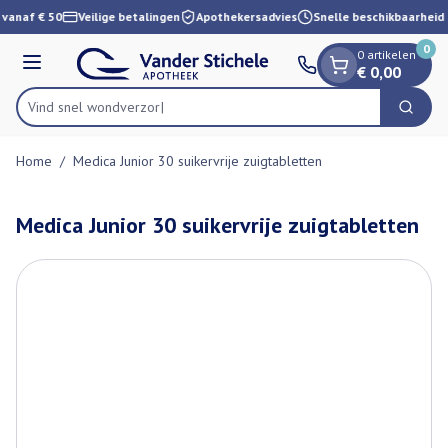
Dia 1 van 1
Ga naar de inhoud
 vanaf € 50
Veilige betalingen
Apothekersadvies
Snelle beschikbaarheid
0
0 artikelen
Menu
€ 0,00
Vind snel wo
Zoek
Product, merk, categorie...
Home
/
Medica Junior 30 suikervrije zuigtabletten
Medica Junior 30 suikervrije zuigtabletten