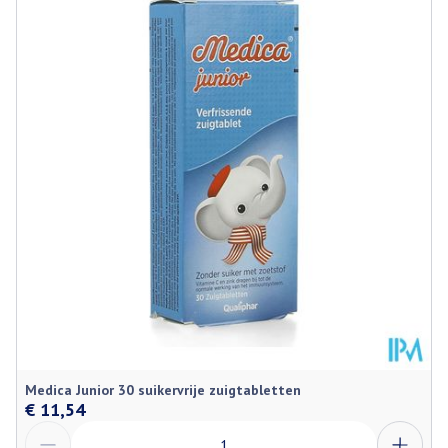
Lengte
100 mm
Diepte
22 mm
Dieetbeperkingen
Suikervrij
Kamertemperatuur (15°C -
Behoud
25°C)
Medica Junior 30 suikervrije zuigtabletten
€ 11,54
Aantal