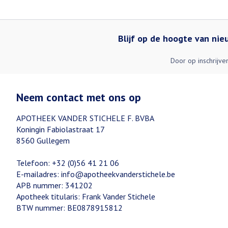
Blijf op de hoogte van ni
Door op inschrijve
Neem contact met ons op
APOTHEEK VANDER STICHELE F. BVBA
Koningin Fabiolastraat 17
8560
Gullegem
Telefoon:
+32 (0)56 41 21 06
E-mailadres:
info@
apotheekvanderstichele.be
APB nummer:
341202
Apotheek titularis:
Frank Vander Stichele
BTW nummer:
BE0878915812