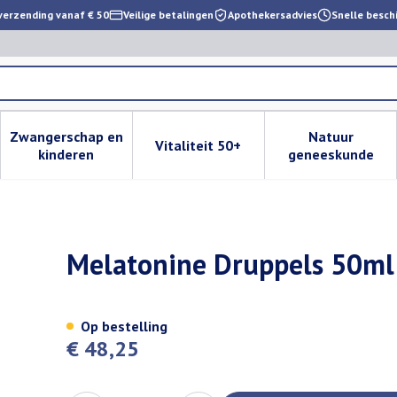
verzending vanaf € 50
Veilige betalingen
Apothekersadvies
Snelle besch
Zwangerschap en
Natuur
Vitaliteit 50+
 verzorging en hygiëne categorie
enu voor Dieet, voeding en vitamines categorie
Toon submenu voor Zwangerschap en kinderen cat
Toon submenu voor Vitaliteit 
Toon subm
kinderen
geneeskunde
armanutrics
Melatonine Druppels 50ml
Op bestelling
€ 48,25