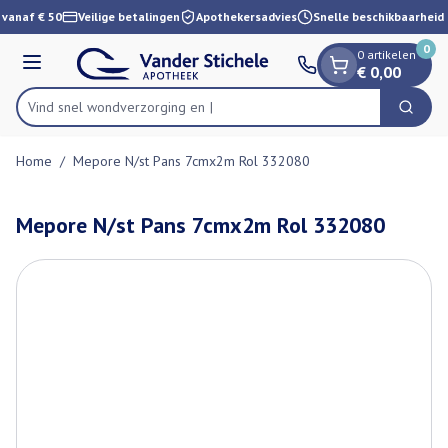
Dia 1 van 1
Ga naar de inhoud
 vanaf € 50
Veilige betalingen
Apothekersadvies
Snelle beschikbaarheid
0
0 artikelen
Menu
€ 0,00
Vind snel wondverzor
Zoek
Product, merk, categorie...
Home
/
Mepore N/st Pans 7cmx2m Rol 332080
Mepore N/st Pans 7cmx2m Rol 332080