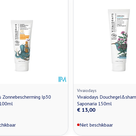
n maximale prijswaarden aan te passen.
Vivaiodays
s Zonnebescherming Ip30
Vivaiodays Douchegel&sha
 100ml
Saponaria 150ml
€ 13,00
chikbaar
Niet beschikbaar