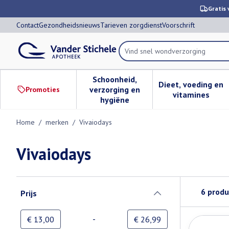
Ga naar de inhoud
Dia 1 van 1
Gratis 
Contact
Gezondheidsnieuws
Tarieven zorgdienst
Voorschrift
Vind sne
Product, merk, categorie...
Schoonheid,
Dieet, voeding en
verzorging en
Promoties
Toon submenu voor Schoonheid,
Toon subm
vitamines
hygiëne
Home
/
merken
/
Vivaiodays
Vivaiodays
Doorgaan naar productlijst
6
produ
Prijs
filter
-
Minimumwaarde
Maximale waarde
€ 13,00
€ 26,99