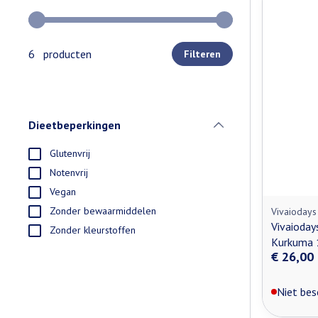
Gebruik de pijltjestoetsen links en rechts om de minimale e
6 producten
Filteren
Dieetbeperkingen
filter
Glutenvrij
Notenvrij
Vegan
Zonder bewaarmiddelen
Vivaiodays
Vivaioday
Zonder kleurstoffen
Kurkuma
€ 26,00
Niet bes