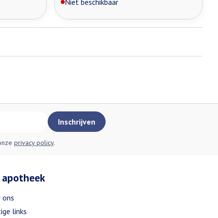
Niet beschikbaar
Inschrijven
 onze
privacy policy
.
 apotheek
 ons
ige links