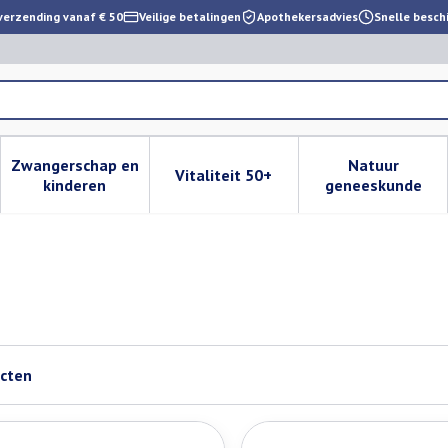
verzending vanaf € 50
Veilige betalingen
Apothekersadvies
Snelle besch
Zwangerschap en
Natuur
Vitaliteit 50+
 verzorging en hygiëne categorie
enu voor Dieet, voeding en vitamines categorie
Toon submenu voor Zwangerschap en kinderen cat
Toon submenu voor Vitaliteit 
Toon subm
kinderen
geneeskunde
cten