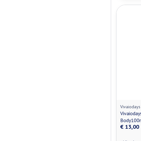
Vivaiodays
Vivaiodays
Body100
€ 13,00