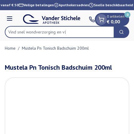
Dia 1 van 1
Ga naar de inhoud
 vanaf € 50
Veilige betalingen
Apothekersadvies
Snelle beschikbaarheid
0
0 artikelen
Menu
€ 0,00
Vind snel wondverzorg
Zoek
Product, merk, categorie...
Home
/
Mustela Pn Tonisch Badschuim 200ml
Mustela Pn Tonisch Badschuim 200ml