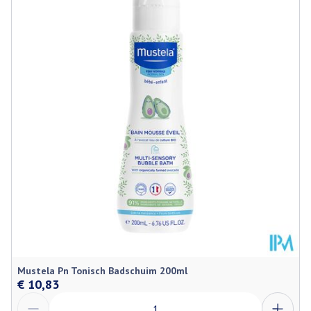
Lengte
184 mm
Diepte
40 mm
Hoeveelheid
200
Verpakking
Behoud
Kamertemperatuur (15°C - 25°C)
Mustela Pn Tonisch Badschuim 200ml
€ 10,83
Aantal