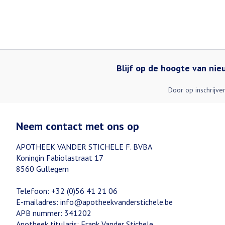
Blijf op de hoogte van ni
Door op inschrijve
Neem contact met ons op
APOTHEEK VANDER STICHELE F. BVBA
Koningin Fabiolastraat 17
8560
Gullegem
Telefoon:
+32 (0)56 41 21 06
E-mailadres:
info@
apotheekvanderstichele.be
APB nummer:
341202
Apotheek titularis:
Frank Vander Stichele