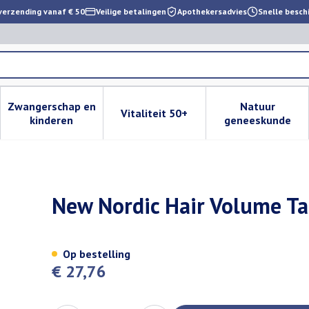
verzending vanaf € 50
Veilige betalingen
Apothekersadvies
Snelle besch
Zwangerschap en
Natuur
Vitaliteit 50+
 verzorging en hygiëne categorie
enu voor Dieet, voeding en vitamines categorie
Toon submenu voor Zwangerschap en kinderen cat
Toon submenu voor Vitaliteit 
Toon subm
kinderen
geneeskunde
30
New Nordic Hair Volume Ta
Op bestelling
€ 27,76