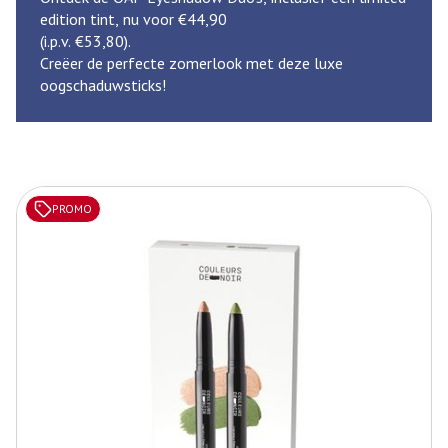
edition tint, nu voor €44,90
(i.p.v. €53,80).
Creëer de perfecte zomerlook met deze luxe
oogschaduwsticks!
Dia 1 van 5
PROMO