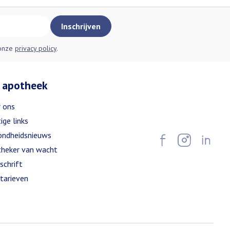
60,2
120
Inschrijven
0,77
1,54
 onze
privacy policy
.
1,9
3,8
 apotheek
3,8
7,6
 ons
ige links
5,8
11,6
ndheidsnieuws
heker van wacht
schrift
tarieven