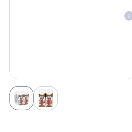
View larger image
View larger image