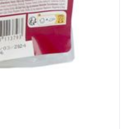
2,0
4,0
338
676
51
102
14
29
0,7
1,4
11
23
17
33
0,3
0,5