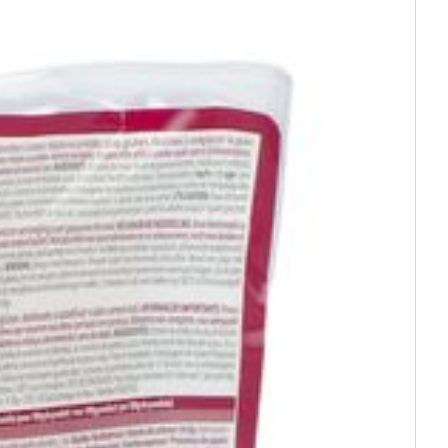
25°C)
0,21
0,42
85
170
70,0
140
220
440
168
336
160
320
30,0
60,0
2,3
4,6