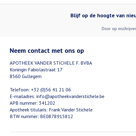
Blijf op de hoogte van ni
Door op inschrijve
Neem contact met ons op
APOTHEEK VANDER STICHELE F. BVBA
Koningin Fabiolastraat 17
8560
Gullegem
Telefoon:
+32 (0)56 41 21 06
E-mailadres:
info@
apotheekvanderstichele.be
APB nummer:
341202
Apotheek titularis:
Frank Vander Stichele
BTW nummer:
BE0878915812