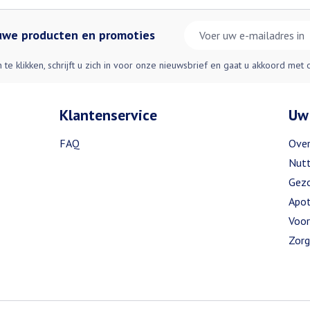
Foliumzuur (µg)
E-mail adres
euwe producten en promoties
Vitamine B12 (µg)
n te klikken, schrijft u zich in voor onze nieuwsbrief en gaat u akkoord met
Pantotheenzuur (mg)
Klantenservice
Uw
Biotine (µg)
FAQ
Over
Nutt
Vitamine E (mg α-TE)
Gezo
Apot
Voor
Zorg