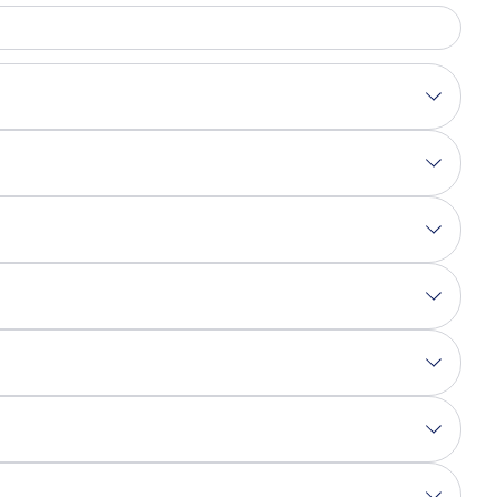
100 ml
200 ml
857 / 204
1714 / 408