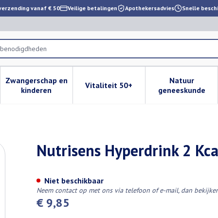
verzending vanaf € 50
Veilige betalingen
Apothekersadvies
Snelle besch
dsbenodigdheden
Zwangerschap en
Natuur
Vitaliteit 50+
 verzorging en hygiëne categorie
enu voor Dieet, voeding en vitamines categorie
Toon submenu voor Zwangerschap en kinderen cat
Toon submenu voor Vitaliteit 
Toon subm
kinderen
geneeskunde
Koffie 4x200ml
Nutrisens Hyperdrink 2 Kc
Niet beschikbaar
Neem contact op met ons via telefoon of e-mail, dan bekijk
€ 9,85