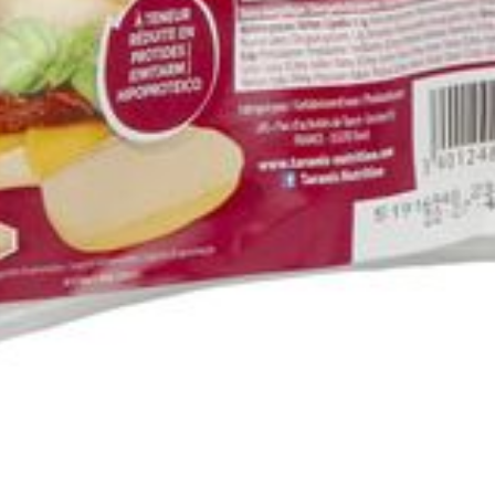
Zink (mg)
Koper (µg)
Jodium (µg)
Selenium (µg)
Mangaan (mg)
Chroom (µg)
Molybdeen (µg)
Fluoride (mg)