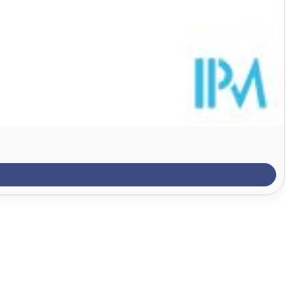
109
218
3,1
6,2
25
50
28
56
0,4
0,8
0,4
0,8
0,5
1,1
1,9
3,8