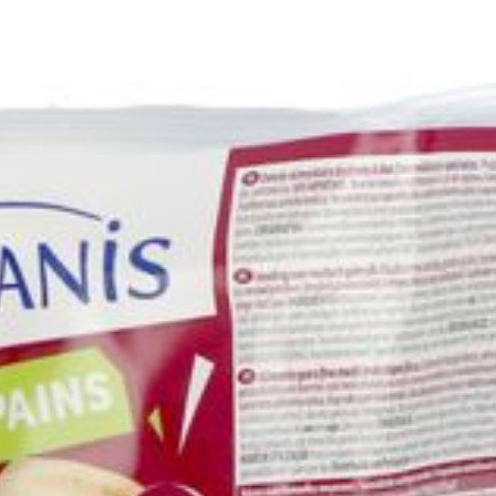
Behoud
Kamertemperatuur (15°C - 
Zout (g)
Natrium (mg)
Chloor (mg)
Kalium (mg)
Calcium (mg)
Fosfor (mg)
Magnesium (mg)
Ijzer (mg)