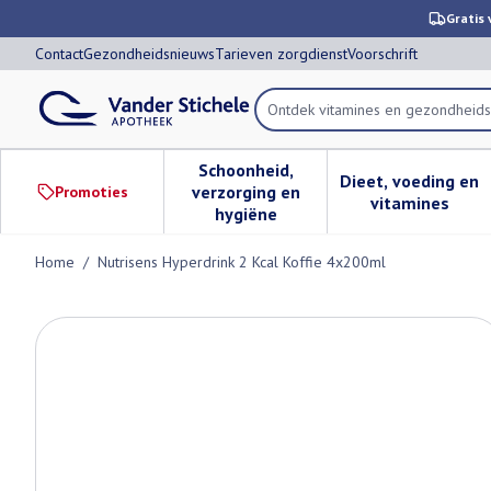
Ga naar de inhoud
Dia 1 van 1
Gratis 
Contact
Gezondheidsnieuws
Tarieven zorgdienst
Voorschrift
Ontdek vitamines en gezondhei
Product, merk, categorie...
Schoonheid,
Dieet, voeding en
verzorging en
Promoties
Toon submenu voor Schoonheid,
Toon subm
vitamines
hygiëne
Home
/
Nutrisens Hyperdrink 2 Kcal Koffie 4x200ml
Nutrisens Hyperdrink 2 Kcal 