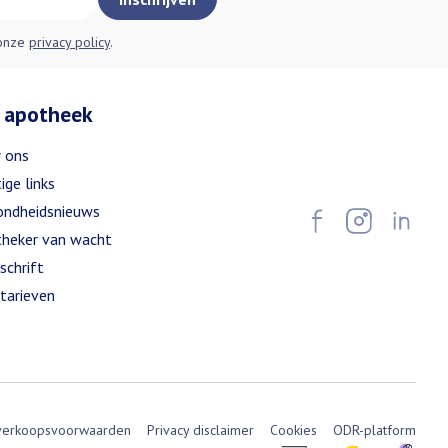
 onze
privacy policy
.
 apotheek
 ons
ige links
ndheidsnieuws
heker van wacht
schrift
tarieven
verkoopsvoorwaarden
Privacy disclaimer
Cookies
ODR-platform