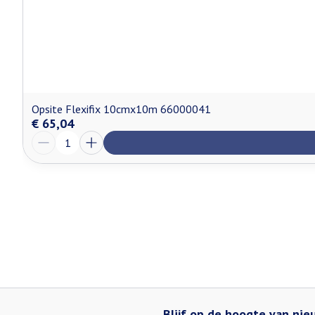
Opsite Flexifix 10cmx10m 66000041
€ 65,04
Aantal
Blijf op de hoogte van ni