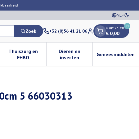
ikbaarheid
NL
Oversc
Talen
0
0 artikelen
Zoek
+32 (0)56 41 21 06
€ 0,00
Klant menu
Thuiszorg en
Dieren en
Geneesmiddelen
egorie
50+ categorie
enu voor Natuur geneeskunde categorie
Toon submenu voor Thuiszorg en EHBO categorie
Toon submenu voor Dieren en i
Toon subm
EHBO
insecten
5,0cm 5 66030313