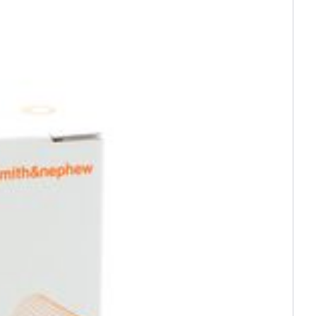
egingen.
het verband langer op zijn plaats blijft zitten.