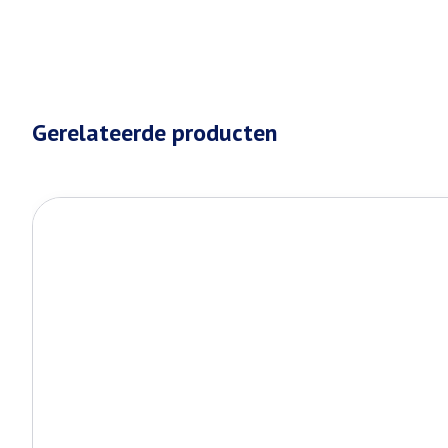
Gerelateerde producten
Druk op om naar carrouselnavigatie te gaan
Navigeren door de elementen van de carrousel is mogelijk met 
Druk om carrousel over te slaan