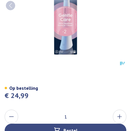
Oral-b Io Gentle Clean White 2
Op bestelling
€ 24,99
Aantal
Bestel