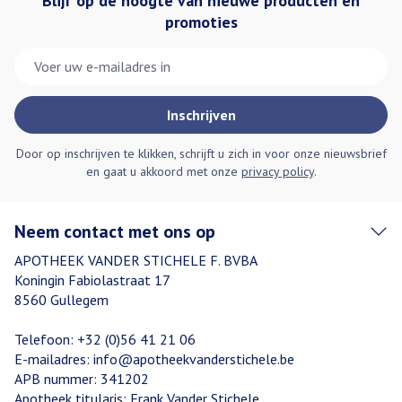
Blijf op de hoogte van nieuwe producten en
promoties
E-mail adres
Inschrijven
Door op inschrijven te klikken, schrijft u zich in voor onze nieuwsbrief
en gaat u akkoord met onze
privacy policy
.
Neem contact met ons op
APOTHEEK VANDER STICHELE F. BVBA
Koningin Fabiolastraat 17
8560
Gullegem
Telefoon:
+32 (0)56 41 21 06
E-mailadres:
info@
apotheekvanderstichele.be
APB nummer:
341202
Apotheek titularis:
Frank Vander Stichele