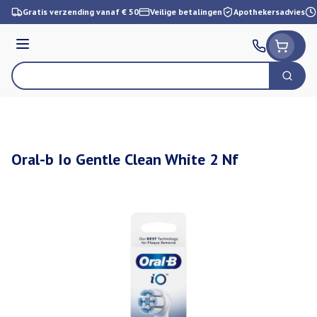
Ga naar de inhoud
Gratis verzending vanaf € 50
Veilige betalingen
Apothekersadvies
Menu
Zoek
Product, merk, categorie...
Oral-b Io Gentle Clean White 2 Nf