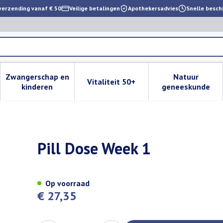
verzending vanaf € 50
Veilige betalingen
Apothekersadvies
Snelle besch
Zwangerschap en
Natuur
Vitaliteit 50+
 verzorging en hygiëne categorie
enu voor Dieet, voeding en vitamines categorie
Toon submenu voor Zwangerschap en kinderen cat
Toon submenu voor Vitaliteit 
Toon subm
kinderen
geneeskunde
Pill Dose Week 1
Op voorraad
€ 27,35