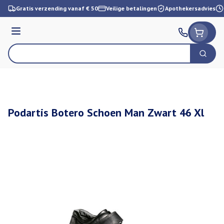
Ga naar de inhoud
Gratis verzending vanaf € 50
Veilige betalingen
Apothekersadvies
Menu
Zoek
Product, merk, categorie...
Podartis Botero Schoen Man Zwart 46 Xl