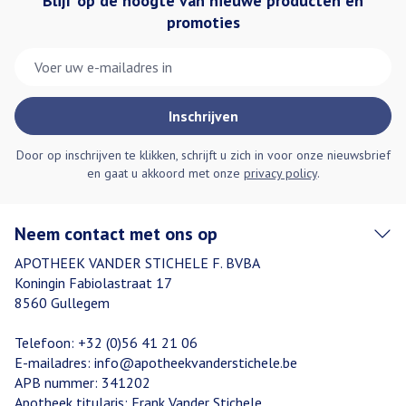
Blijf op de hoogte van nieuwe producten en
promoties
E-mail adres
Inschrijven
Door op inschrijven te klikken, schrijft u zich in voor onze nieuwsbrief
en gaat u akkoord met onze
privacy policy
.
Neem contact met ons op
APOTHEEK VANDER STICHELE F. BVBA
Koningin Fabiolastraat 17
8560
Gullegem
Telefoon:
+32 (0)56 41 21 06
E-mailadres:
info@
apotheekvanderstichele.be
APB nummer:
341202
Apotheek titularis:
Frank Vander Stichele