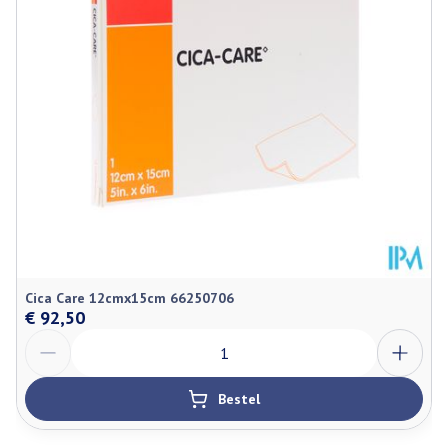
Hoeveelheid
350
Verpakking
Behoud
Kamertemperatuur (15°C - 25°C)
Cica Care 12cmx15cm 66250706
€ 92,50
Aantal
Bestel