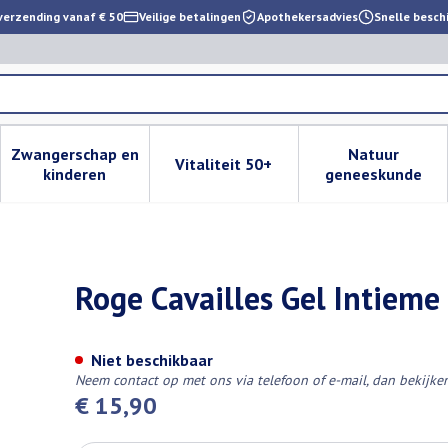
verzending vanaf € 50
Veilige betalingen
Apothekersadvies
Snelle besch
Zwangerschap en
Natuur
Vitaliteit 50+
 verzorging en hygiëne categorie
enu voor Dieet, voeding en vitamines categorie
Toon submenu voor Zwangerschap en kinderen cat
Toon submenu voor Vitaliteit 
Toon subm
kinderen
geneeskunde
giene Klas. Nf 500ml
Roge Cavailles Gel Intieme
Niet beschikbaar
Neem contact op met ons via telefoon of e-mail, dan bekijk
€ 15,90