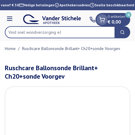
Dia 1 van 1
Ga naar de inhoud
 vanaf € 50
Veilige betalingen
Apothekersadvies
Snelle beschikbaarheid
0
0 artikelen
Menu
€ 0,00
Vind snel wondverzo
Zoek
Product, merk, categorie...
Home
/
Ruschcare Ballonsonde Brillant+ Ch20+sonde Voorgev
Ruschcare Ballonsonde Brillant+
Ch20+sonde Voorgev