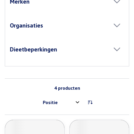
Merken
filter
Organisaties
filter
Dieetbeperkingen
filter
4
producten
Sorteer op: