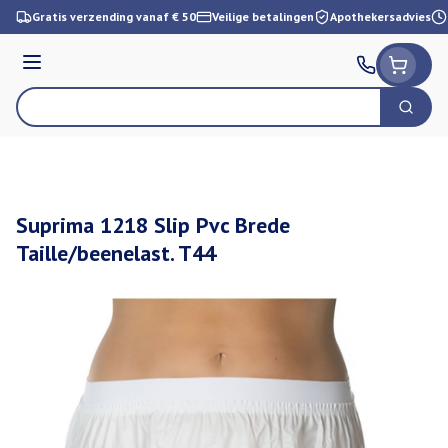
Ga naar de inhoud
Gratis verzending vanaf € 50
Veilige betalingen
Apothekersadvies
Menu
Zoek
Product, merk, categorie...
Suprima 1218 Slip Pvc Brede
Taille/beenelast. T44