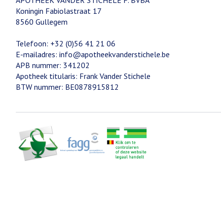
APOTHEEK VANDER STICHELE F. BVBA
Koningin Fabiolastraat 17
8560
Gullegem
Telefoon:
+32 (0)56 41 21 06
E-mailadres:
info@
apotheekvanderstichele.be
APB nummer:
341202
Apotheek titularis:
Frank Vander Stichele
BTW nummer:
BE0878915812