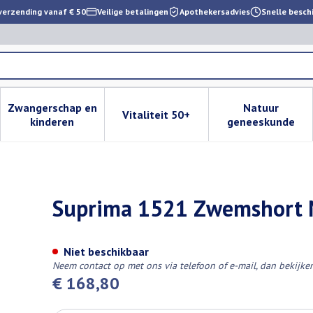
verzending vanaf € 50
Veilige betalingen
Apothekersadvies
Snelle besch
Zwangerschap en
Natuur
Vitaliteit 50+
 verzorging en hygiëne categorie
enu voor Dieet, voeding en vitamines categorie
Toon submenu voor Zwangerschap en kinderen cat
Toon submenu voor Vitaliteit 
Toon subm
kinderen
geneeskunde
+ Slip Zwart T6
Suprima 1521 Zwemshort M
Niet beschikbaar
Neem contact op met ons via telefoon of e-mail, dan bekijk
€ 168,80