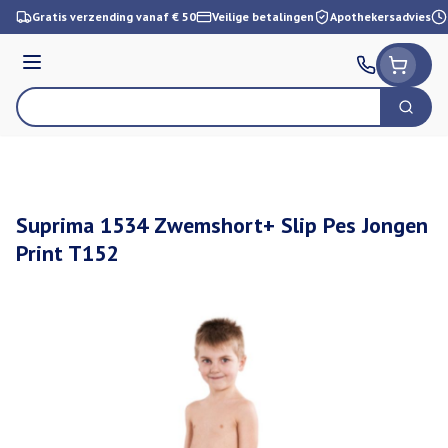
Ga naar de inhoud
Gratis verzending vanaf € 50
Veilige betalingen
Apothekersadvies
Menu
Zoek
Product, merk, categorie...
Suprima 1534 Zwemshort+ Slip Pes Jongen
Print T152