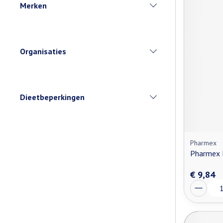
Merken
filter
Organisaties
filter
Dieetbeperkingen
filter
Pharmex
Pharmex I
€ 9,84
Aantal