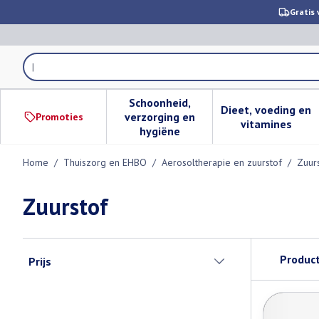
Ga naar de inhoud
Gratis 
Product, merk, categorie...
Schoonheid,
Dieet, voeding en
verzorging en
Promoties
Toon submenu voor Schoonheid,
Toon subm
vitamines
hygiëne
Home
/
Thuiszorg en EHBO
/
Aerosoltherapie en zuurstof
/
Zuur
Zuurstof
Doorgaan naar productlijst
Produc
Prijs
filter