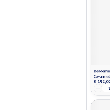
Beademin
Covarme
€ 192,0
Aantal