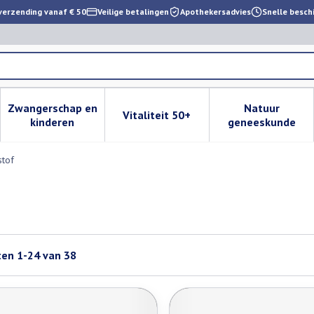
verzending vanaf € 50
Veilige betalingen
Apothekersadvies
Snelle besch
Zwangerschap en
Natuur
Vitaliteit 50+
 verzorging en hygiëne categorie
enu voor Dieet, voeding en vitamines categorie
Toon submenu voor Zwangerschap en kinderen cat
Toon submenu voor Vitaliteit 
Toon subm
kinderen
geneeskunde
stof
ten
1
-
24
van
38