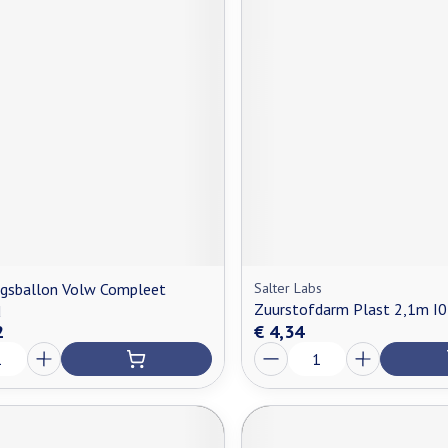
gsballon Volw Compleet
Salter Labs
Zuurstofdarm Plast 2,1m I0
d
2
€ 4,34
Aantal