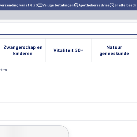
verzending vanaf € 50
Veilige betalingen
Apothekersadvies
Snelle besch
Zwangerschap en
Natuur
Vitaliteit 50+
 verzorging en hygiëne categorie
enu voor Dieet, voeding en vitamines categorie
Toon submenu voor Zwangerschap en kinderen cat
Toon submenu voor Vitaliteit 
Toon subm
kinderen
geneeskunde
cten