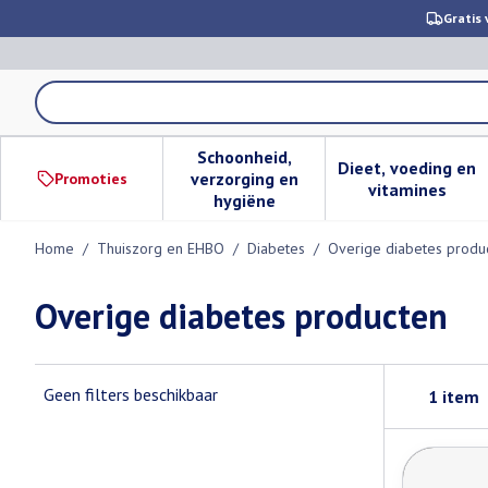
Ga naar de inhoud
Gratis 
Product, merk, categorie...
Schoonheid,
Dieet, voeding en
verzorging en
Promoties
Toon submenu voor Schoonheid,
Toon subm
vitamines
hygiëne
Home
/
Thuiszorg en EHBO
/
Diabetes
/
Overige diabetes produ
Overige diabetes producten
Geen filters beschikbaar
1
item