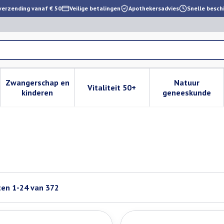
verzending vanaf € 50
Veilige betalingen
Apothekersadvies
Snelle besch
Zwangerschap en
Natuur
Vitaliteit 50+
 verzorging en hygiëne categorie
enu voor Dieet, voeding en vitamines categorie
Toon submenu voor Zwangerschap en kinderen cat
Toon submenu voor Vitaliteit 
Toon subm
kinderen
geneeskunde
ten
1
-
24
van
372