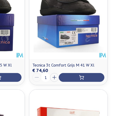
45 W Xl
Tecnica 3t Comfort Grijs M 41 W Xl
€ 74,60
Aantal