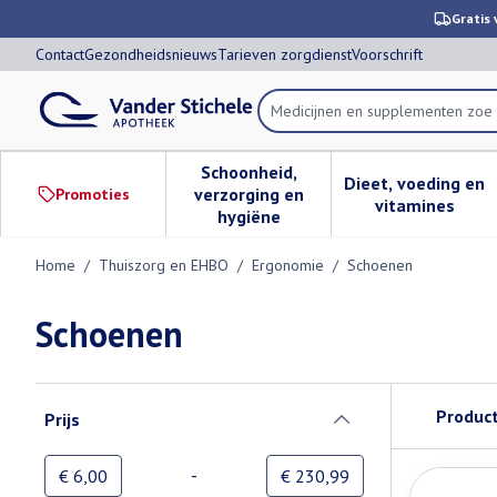
Ga naar de inhoud
Dia 1 van 1
Gratis 
Contact
Gezondheidsnieuws
Tarieven zorgdienst
Voorschrift
Product, merk, categorie...
Schoonheid,
Dieet, voeding en
verzorging en
Promoties
Toon submenu voor Schoonheid,
Toon subm
vitamines
hygiëne
Home
/
Thuiszorg en EHBO
/
Ergonomie
/
Schoenen
Schoenen
Doorgaan naar productlijst
Produc
Prijs
filter
-
Minimumwaarde
Maximale waarde
€ 6,00
€ 230,99