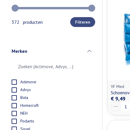
Gebruik de pijltjestoetsen links en rechts om de minimale e
372 producten
Filteren
Merken
filter
Actimove
VF Med
Advys
Schoenov
Bota
€ 9,49
Aantal
Homecraft
NEH
Podartis
Sissel