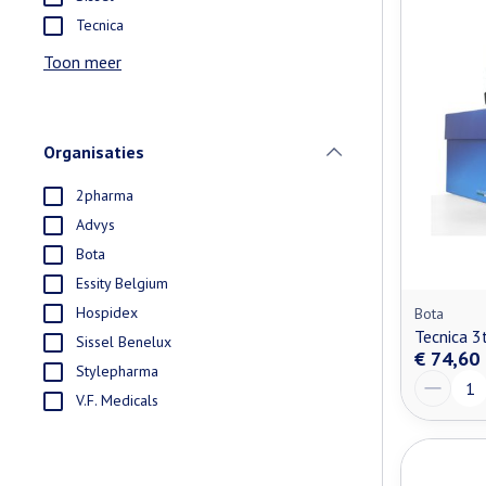
Tecnica
Toon meer
Organisaties
filter
2pharma
Advys
Bota
Essity Belgium
Hospidex
Bota
Tecnica 3
Sissel Benelux
€ 74,60
Stylepharma
Aantal
V.F. Medicals