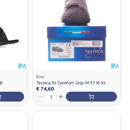
Bota
38
Tecnica 3t Comfort Grijs M 37 W Xl
€ 74,60
Aantal