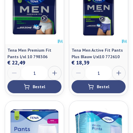
Tena Men Premium Fit
Tena Men Active Fit Pants
Pants l/xl 10 798306
Plus Blauw l/xl10 772610
€ 22,49
€ 18,39
Aantal
Aantal
Bestel
Bestel