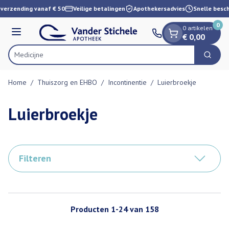
Dia 1 van 1
Ga naar de inhoud
verzending vanaf € 50
Veilige betalingen
Apothekersadvies
Snelle beschi
0
0 artikelen
Menu
€ 0,00
Vi
Zoek
Product, merk, categorie...
Home
/
Thuiszorg en EHBO
/
Incontinentie
/
Luierbroekje
Luierbroekje
Filteren
Producten
1
-
24
van
158