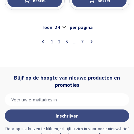
Bestel
Bestel
Toon
per pagina
Pagina's
U lees momenteel pagina
Pagina
Pagina
Pagina
1
2
3
...
7
Blijf op de hoogte van nieuwe producten en
promoties
E-mail adres
Inschrijven
Door op inschrijven te klikken, schrijft u zich in voor onze nieuwsbrief