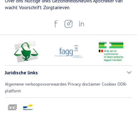
Over ons
Nuttige links
Gezondheidsnieuws
Apotheker van
wacht
Voorschrift
Zorgtarieven
Juridische links
Algemene verkoopsvoorwaarden
Privacy disclaimer
Cookies
ODR-
platform