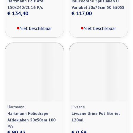
Hartmann Fd P Afd.
Raucodrape Splitlaken U
150x240/2l. 16 P/s
Variabel 50x75cm 50 33058
€ 134,40
€ 117,00
Niet beschikbaar
Niet beschikbaar
Hartmann
Livsane
Hartmann Foliodrape
Livsane Urine Pot Steriel
Afdeklaken 50x50cm 100
120ml
P/s
€ 90,43
€ 0,69