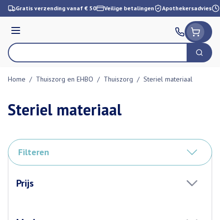
Ga naar de inhoud
Gratis verzending vanaf € 50
Veilige betalingen
Apothekersadvies
Menu
Zoek
Product, merk, categorie...
Home
/
Thuiszorg en EHBO
/
Thuiszorg
/
Steriel materiaal
Steriel materiaal
Filteren
Doorgaan naar productlijst
Prijs
filter