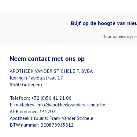
Blijf op de hoogte van ni
Door op inschrijve
Neem contact met ons op
APOTHEEK VANDER STICHELE F. BVBA
Koningin Fabiolastraat 17
8560
Gullegem
Telefoon:
+32 (0)56 41 21 06
E-mailadres:
info@
apotheekvanderstichele.be
APB nummer:
341202
Apotheek titularis:
Frank Vander Stichele
BTW nummer:
BE0878915812