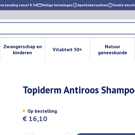
verzending vanaf € 50
Veilige betalingen
Apothekersadvies
Snelle besch
Zwangerschap en
Natuur
Vitaliteit 50+
 verzorging en hygiëne categorie
enu voor Dieet, voeding en vitamines categorie
Toon submenu voor Zwangerschap en kinderen cat
Toon submenu voor Vitaliteit 
Toon subm
kinderen
geneeskunde
200ml Cfr Top-shampoo
Topiderm Antiroos Shampo
Op bestelling
€ 16,10