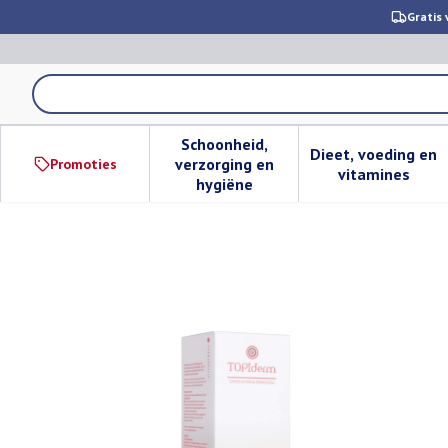
Ga naar de inhoud
Gratis 
Product, merk, categorie...
Schoonheid,
Dieet, voeding en
verzorging en
Promoties
Toon submenu voor Schoonheid,
Toon subm
vitamines
hygiëne
Topiderm Antiroos Shampoo 