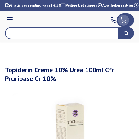
Ga naar de inhoud
Gratis verzending vanaf € 50
Veilige betalingen
Apothekersadvies
Menu
Zoek
Product, merk, categorie...
Topiderm Creme 10% Urea 100ml Cfr
Pruribase Cr 10%