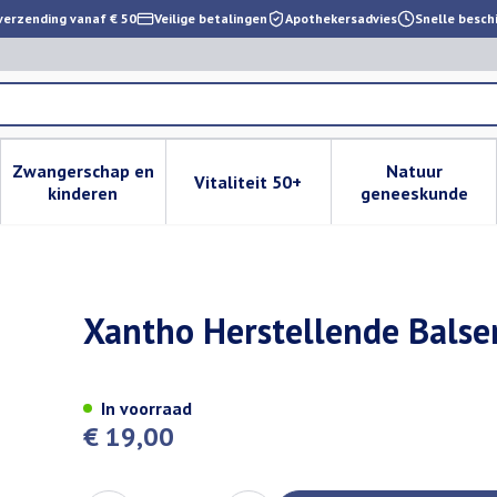
verzending vanaf € 50
Veilige betalingen
Apothekersadvies
Snelle besch
Zwangerschap en
Natuur
Vitaliteit 50+
 verzorging en hygiëne categorie
enu voor Dieet, voeding en vitamines categorie
Toon submenu voor Zwangerschap en kinderen cat
Toon submenu voor Vitaliteit 
Toon subm
kinderen
geneeskunde
ichaam/gez./lip 25ml
Xantho Herstellende Balse
In voorraad
€ 19,00