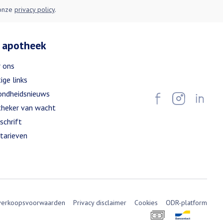
 onze
privacy policy
.
 apotheek
 ons
ige links
ndheidsnieuws
heker van wacht
schrift
tarieven
verkoopsvoorwaarden
Privacy disclaimer
Cookies
ODR-platform