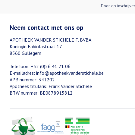
Door op inschrijve
Neem contact met ons op
APOTHEEK VANDER STICHELE F. BVBA
Koningin Fabiolastraat 17
8560
Gullegem
Telefoon:
+32 (0)56 41 21 06
E-mailadres:
info@
apotheekvanderstichele.be
APB nummer:
341202
Apotheek titularis:
Frank Vander Stichele
BTW nummer:
BE0878915812