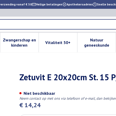
verzending vanaf € 50
Veilige betalingen
Apothekersadvies
Snelle besch
Zwangerschap en
Natuur
Vitaliteit 50+
 verzorging en hygiëne categorie
enu voor Dieet, voeding en vitamines categorie
Toon submenu voor Zwangerschap en kinderen cat
Toon submenu voor Vitaliteit 
Toon subm
kinderen
geneeskunde
Zetuvit E 20x20cm St. 15 P
Niet beschikbaar
Neem contact op met ons via telefoon of e-mail, dan bekijk
€ 14,24