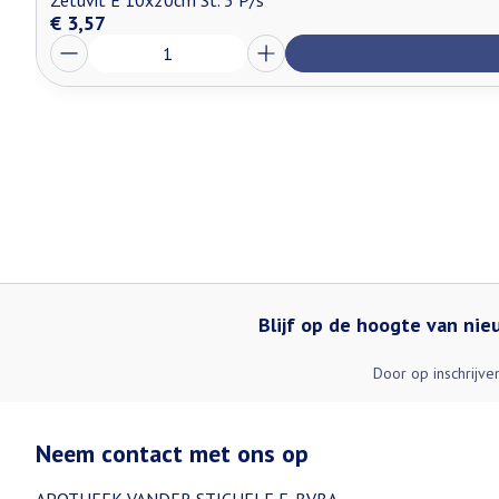
Zetuvit E 10x20cm St. 5 P/s
€ 3,57
Aantal
Blijf op de hoogte van ni
Door op inschrijve
Neem contact met ons op