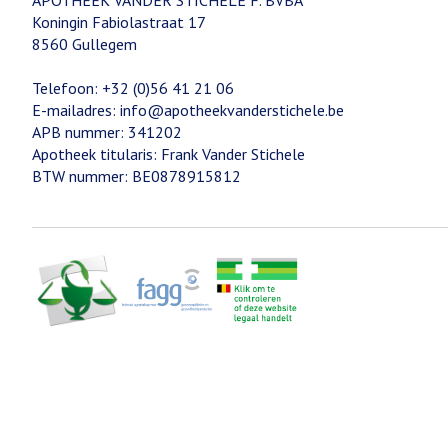
APOTHEEK VANDER STICHELE F. BVBA
Koningin Fabiolastraat 17
8560
Gullegem
Telefoon:
+32 (0)56 41 21 06
E-mailadres:
info@
apotheekvanderstichele.be
APB nummer:
341202
Apotheek titularis:
Frank Vander Stichele
BTW nummer:
BE0878915812