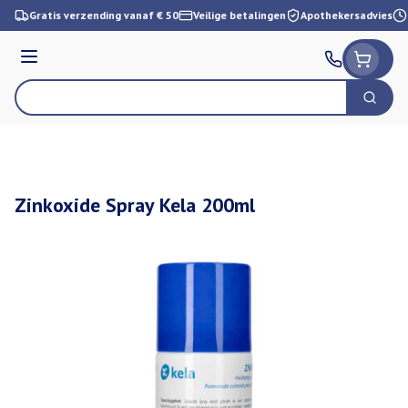
Ga naar de inhoud
Gratis verzending vanaf € 50
Veilige betalingen
Apothekersadvies
Menu
Zoek
Product, merk, categorie...
Zinkoxide Spray Kela 200ml