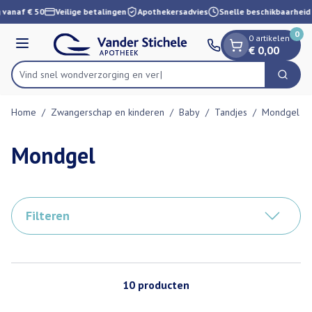
Dia 1 van 1
Ga naar de inhoud
 vanaf € 50
Veilige betalingen
Apothekersadvies
Snelle beschikbaarheid
0
0 artikelen
Menu
€ 0,00
Vind snel wondverzorg
Zoek
Product, merk, categorie...
Home
/
Zwangerschap en kinderen
/
Baby
/
Tandjes
/
Mondgel
Mondgel
Filteren
10
producten