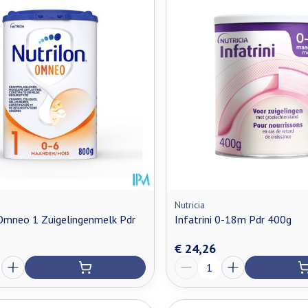
n maximale prijswaarden aan te passen.
Nutricia
Omneo 1 Zuigelingenmelk Pdr
Infatrini 0-18m Pdr 400g
€ 24,26
Aantal