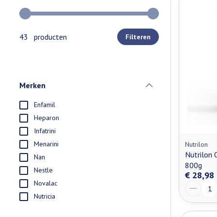
Gebruik de pijltjestoetsen links en rechts om de minimale e
43 producten
Filteren
Merken
filter
Enfamil
Heparon
Infatrini
Menarini
Nutrilon
Nutrilon 
Nan
800g
Nestle
€ 28,98
Novalac
Aantal
Nutricia