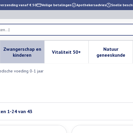
verzending vanaf € 50
Veilige betalingen
Apothekersadvies
Snelle besch
Zwangerschap en
Natuur
Vitaliteit 50+
 verzorging en hygiëne categorie
enu voor Dieet, voeding en vitamines categorie
Toon submenu voor Zwangerschap en kinderen cat
Toon submenu voor Vitaliteit 
Toon subm
kinderen
geneeskunde
dische voeding 0-1 jaar
ten
1
-
24
van
43