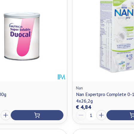
Nan
00g
Nan Expertpro Complete 0-1
4x26,2g
€ 4,84
Aantal