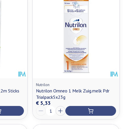
Nutrilon
2m Sticks
Nutrilon Omneo 1 Melk Zuig.melk Pdr
Trialpack5x23g
€ 5,33
Aantal