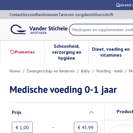
Ga naar de inhoud
Dia 1 van 1
Gratis 
Contact
Gezondheidsnieuws
Tarieven zorgdienst
Voorschrift
Medicijnen e
Product, merk, categorie...
Schoonheid,
Dieet, voeding en
verzorging en
Promoties
Toon submenu voor Schoonheid,
Toon subm
vitamines
hygiëne
Home
/
Zwangerschap en kinderen
/
Baby
/
Voeding - melk
/
Me
Medische voeding 0-1 jaar
Doorgaan naar productlijst
Produc
Prijs
filter
-
Minimumwaarde
Maximale waarde
€ 1,00
€ 45,99