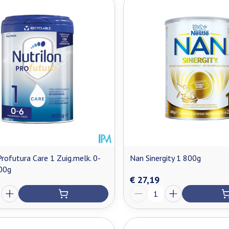
Profutura Care 1 Zuig.melk. 0-
Nan Sinergity 1 800g
00g
€ 27,19
Aantal