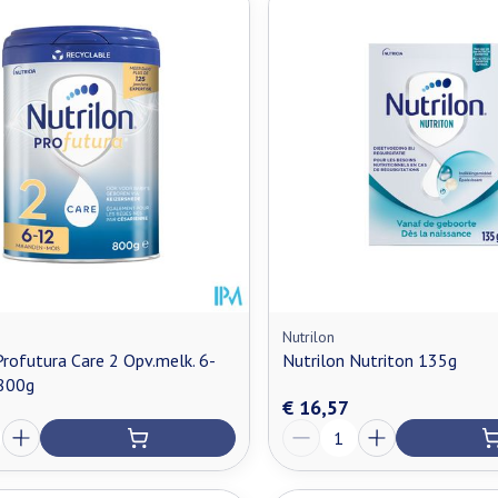
Nutrilon
Profutura Care 2 Opv.melk. 6-
Nutrilon Nutriton 135g
800g
€ 16,57
Aantal