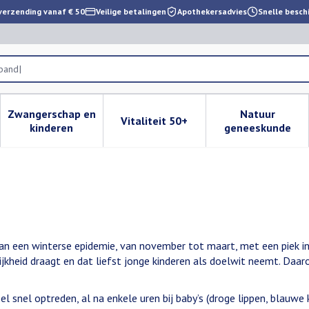
verzending vanaf € 50
Veilige betalingen
Apothekersadvies
Snelle besch
Zwangerschap en
Natuur
Vitaliteit 50+
 verzorging en hygiëne categorie
enu voor Dieet, voeding en vitamines categorie
Toon submenu voor Zwangerschap en kinderen cat
Toon submenu voor Vitaliteit 
Toon subm
kinderen
geneeskunde
van een winterse epidemie, van november tot maart, met een piek in
lijkheid draagt en dat liefst jonge kinderen als doelwit neemt. Da
eel snel optreden, al na enkele uren bij baby’s (droge lippen, blauwe