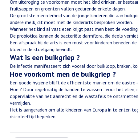
Om uitdroging te voorkomen moet het kind drinken, er bestaan
fruitsappen en groenten vallen gedurende enkele dagen.
De grootste meerderheid van de jonge kinderen die aan buikgri
andere melk, dit moet met de kinderarts besproken worden.
Wanneer het kind al vast eten krijgt past men best de voeding 
De probiotica kunnen de bacteriële darmflora, die deels vernie
Een afspraak bij de arts is een must voor kinderen beneden de
bloed in de stoelgang bevindt.
Wat is een buikgriep ?
De infectie manifesteert zich vooral door buikloop, braken, koo
Hoe voorkomt men de buikgriep ?
Een goede hygiëne blijft de efficiëntste manier om de gastro-
Hoe ? Door regelmatig de handen te wassen : voor het eten, 
oppervlakte van het aanrecht en de wastafels te ontsmetten.
vermijden.
Het is aangeraden om alle kinderen van Europa in te enten teg
risicoleeftijd beperken.