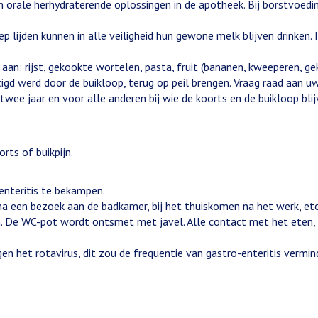
 orale herhydraterende oplossingen in de apotheek. Bij borstvoedi
ep lijden kunnen in alle veiligheid hun gewone melk blijven drink
aan: rijst, gekookte wortelen, pasta, fruit (bananen, kweeperen, ge
tigd werd door de buikloop, terug op peil brengen. Vraag raad aan u
 twee jaar en voor alle anderen bij wie de koorts en de buikloop bl
rts of buikpijn.
enteritis te bekampen.
na een bezoek aan de badkamer, bij het thuiskomen na het werk, et
 De WC-pot wordt ontsmet met javel. Alle contact met het eten, 
en het rotavirus, dit zou de frequentie van gastro-enteritis vermi