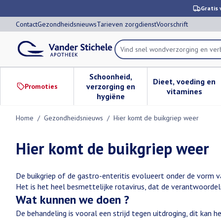
Ga naar de inhoud
Dia 1 van 1
Gratis 
Contact
Gezondheidsnieuws
Tarieven zorgdienst
Voorschrift
Vind snel wondverzorging en
Product, merk, categorie...
Schoonheid,
Dieet, voeding en
verzorging en
Promoties
Toon submenu voor Schoonheid,
Toon subm
vitamines
hygiëne
Home
/
Gezondheidsnieuws
/
Hier komt de buikgriep weer
Hier komt de buikgriep weer
De buikgriep of de gastro-enteritis evolueert onder de vorm 
Het is het heel besmettelijke rotavirus, dat de verantwoorde
Wat kunnen we doen ?
De behandeling is vooral een strijd tegen uitdroging, dit kan h