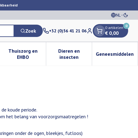
ikbaarheid
NL
Oversc
Talen
0
0 artikelen
Zoek
+32 (0)56 41 21 06
€ 0,00
Klant menu
Thuiszorg en
Dieren en
Geneesmiddelen
egorie
50+ categorie
enu voor Natuur geneeskunde categorie
Toon submenu voor Thuiszorg en EHBO categorie
Toon submenu voor Dieren en i
Toon subm
EHBO
insecten
 de koude periode.
arom het belang van voorzorgsmaatregelen !
 kringen onder de ogen, bleekjes, futloos)