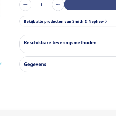
Aantal
Bekijk alle producten van Smith & Nephew
Beschikbare leveringsmethoden
Gegevens
de tabtoets. Je kunt de carrousel overslaan of direct naar de carr