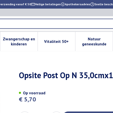
verzending vanaf € 50
Veilige betalingen
Apothekersadvies
Snelle besch
Zwangerschap en
Natuur
Vitaliteit 50+
 verzorging en hygiëne categorie
enu voor Dieet, voeding en vitamines categorie
Toon submenu voor Zwangerschap en kinderen cat
Toon submenu voor Vitaliteit 
Toon subm
kinderen
geneeskunde
,0cm 1 66000716
Opsite Post Op N 35,0cmx
Op voorraad
€ 5,70