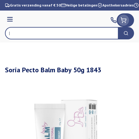
Ga naar de inhoud
Gratis verzending vanaf € 50
Veilige betalingen
Apothekersadvies
Menu
Zoek
Product, merk, categorie...
Soria Pecto Balm Baby 50g 1843