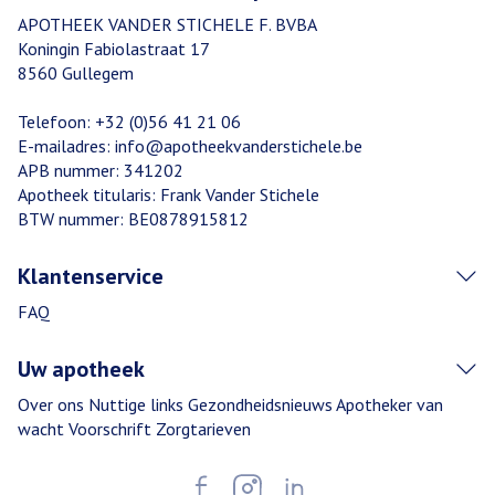
APOTHEEK VANDER STICHELE F. BVBA
Koningin Fabiolastraat 17
8560
Gullegem
Telefoon:
+32 (0)56 41 21 06
E-mailadres:
info@
apotheekvanderstichele.be
APB nummer:
341202
Apotheek titularis:
Frank Vander Stichele
BTW nummer:
BE0878915812
Klantenservice
FAQ
Uw apotheek
Over ons
Nuttige links
Gezondheidsnieuws
Apotheker van
wacht
Voorschrift
Zorgtarieven