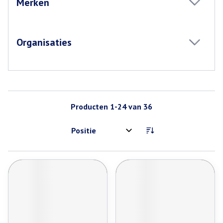
Merken
filter
Organisaties
filter
Producten
1
-
24
van
36
Sorteer op: