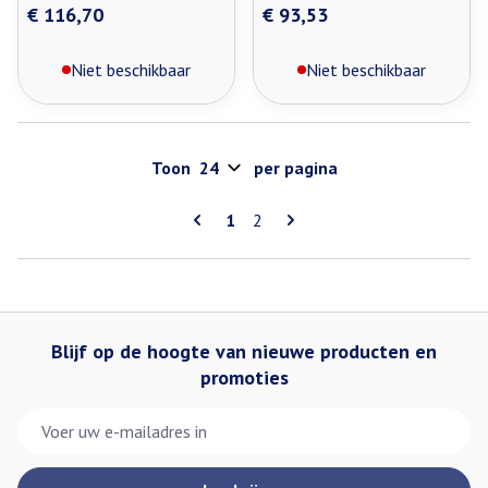
€ 116,70
€ 93,53
Niet beschikbaar
Niet beschikbaar
Toon
per pagina
Pagina's
U lees momenteel pagina
Pagina
1
2
Blijf op de hoogte van nieuwe producten en
promoties
E-mail adres