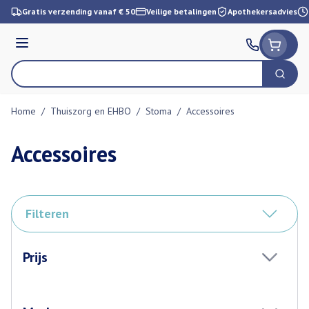
Ga naar de inhoud
Gratis verzending vanaf € 50
Veilige betalingen
Apothekersadvies
Menu
Zoek
Product, merk, categorie...
Home
/
Thuiszorg en EHBO
/
Stoma
/
Accessoires
Accessoires
Filteren
Doorgaan naar productlijst
Prijs
filter