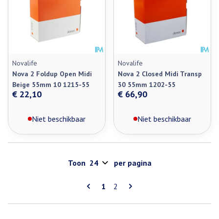
Novalife
Novalife
Nova 2 Foldup Open Midi
Nova 2 Closed Midi Transp
Beige 55mm 10 1215-55
30 55mm 1202-55
€ 22,10
€ 66,90
Niet beschikbaar
Niet beschikbaar
Toon
per pagina
Pagina's
U lees momenteel pagina
Pagina
1
2