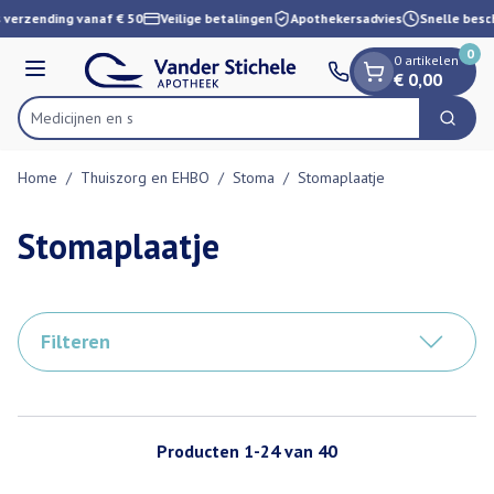
Dia 1 van 1
Ga naar de inhoud
 verzending vanaf € 50
Veilige betalingen
Apothekersadvies
Snelle besch
0
0 artikelen
Menu
€ 0,00
Zoek
Product, merk, categorie...
Home
/
Thuiszorg en EHBO
/
Stoma
/
Stomaplaatje
Stomaplaatje
Filteren
Producten
1
-
24
van
40