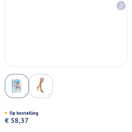
View larger image
View larger image
Bota Tovarix 20/ii Kous Ad-p Na
Op bestelling
€ 58,37