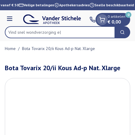
Dia 1 van 1
Ga naar de inhoud
 vanaf € 50
Veilige betalingen
Apothekersadvies
Snelle beschikbaarheid
0
0 artikelen
Menu
€ 0,00
Vind snel wondverz
Zoek
Product, merk, categorie...
Home
/
Bota Tovarix 20/ii Kous Ad-p Nat. Xlarge
Bota Tovarix 20/ii Kous Ad-p Nat. Xlarge