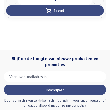
Niet chemisch reinigen en niet strijken.
Niet wringen, eventueel in een handdoek rollen.
Bestel
Laten drogen op kamertemperatuur, verwijderd van een
warmtebron en niet in de zon.
Bewaren op een droge plaats, afgesloten van het licht.
Niet samen gebruiken met crème, olie of zalf.
Bij onvakkundig gebruik en eigenmachtig aangebrachte
veranderingen vervalt elke aansprakelijkheid.
Blijf op de hoogte van nieuwe producten en
promoties
E-mail adres
Inschrijven
Door op inschrijven te klikken, schrijft u zich in voor onze nieuwsbrief
en gaat u akkoord met onze
privacy policy
.