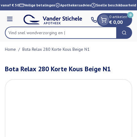
Dia 1 van 1
Ga naar de inhoud
 vanaf € 50
Veilige betalingen
Apothekersadvies
Snelle beschikbaarheid
0
0 artikelen
Menu
€ 0,00
Vind snel wondverzor
Zoek
Product, merk, categorie...
Home
/
Bota Relax 280 Korte Kous Beige N1
Bota Relax 280 Korte Kous Beige N1