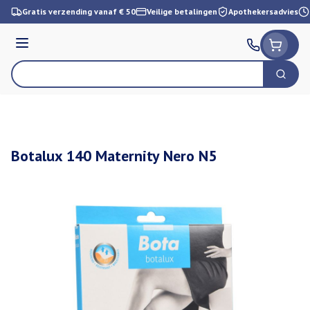
Ga naar de inhoud
Gratis verzending vanaf € 50
Veilige betalingen
Apothekersadvies
Menu
Zoek
Product, merk, categorie...
Botalux 140 Maternity Nero N5