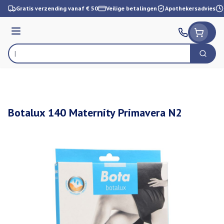
Ga naar de inhoud
Gratis verzending vanaf € 50
Veilige betalingen
Apothekersadvies
Menu
Zoek
Product, merk, categorie...
Botalux 140 Maternity Primavera N2